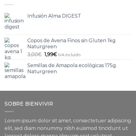
Infusión Alma DIGEST
Copos de Avena Finos sin Gluten 1kg
Naturgreen
3,00
€
1,99
€
IVA incluido
Semillas de Amapola ecológicas 175g.
Naturgreen
SOBRE BIENVIVIR
Lorem ipsum dolor sit amet, consectetuer adipiscing
elit, sed diam nonummy nibh euismod tincidunt ut
laoreet dolore magna aliquam erat volutpat.