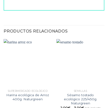
PRODUCTOS RELACIONADOS
SUPERMERCADO ECOLÓGICO
SEMILLAS
Harina ecológica de Arroz
Sésamo tostado
400g. Naturgreen
ecológico 225/450g.
Naturgreen
2,00
€
–
3,00
€
IVA incluido